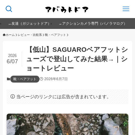
→友達（ガジェットドア）
→アクションカメラ専門（パノラマログ）
ホーム
レビュー・比較系
靴・ベアフット
【低山】SAGUAROベアフットシ
2026
ューズで登山してみた結果→｜シ
6/07
ョートレビュー
2026年6月7日
靴・ベアフット
当ページのリンクには広告が含まれています。