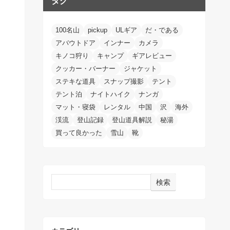
タグ
100名山
pickup
ULギア
だ・である
アバウトドア
インナー
カメラ
キノコ狩り
キャンプ
ギアレビュー
クッカー・バーナー
ジャケット
ステキな道具
スナップ撮影
テント
テント泊
ナイトハイク
ナンガ
マット・寝袋
レンタル
中国
沢
海外
渓流
登山記録
登山道具解説
秘湯
買って良かった
雪山
靴
検索