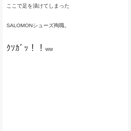
ここで足を漬けてしまった
SALOMONシューズ殉職。
ｸｿｶﾞｯ！！
ww