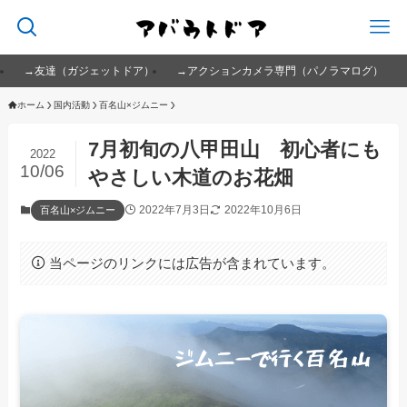
→友達（ガジェットドア）
→アクションカメラ専門（パノラマログ）
ホーム
国内活動
百名山×ジムニー
7月初旬の八甲田山 初心者にも
2022
10/06
やさしい木道のお花畑
2022年7月3日
2022年10月6日
百名山×ジムニー
当ページのリンクには広告が含まれています。