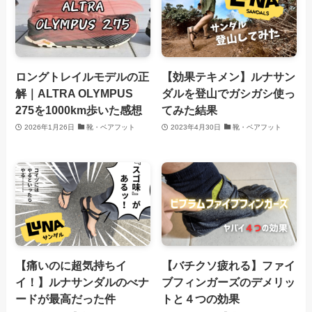
ロングトレイルモデルの正
【効果テキメン】ルナサン
解｜ALTRA OLYMPUS
ダルを登山でガシガシ使っ
275を1000km歩いた感想
てみた結果
2026年1月26日
靴・ベアフット
2023年4月30日
靴・ベアフット
【痛いのに超気持ちイ
【バチクソ疲れる】ファイ
イ！】ルナサンダルのべナ
ブフィンガーズのデメリッ
ードが最高だった件
トと４つの効果