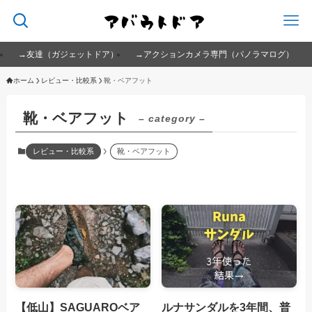
→友達（ガジェットドア）
→アクションカメラ専門（パノラマログ）
ホーム
レビュー・比較系
靴・ベアフット
靴・ベアフット
– category –
レビュー・比較系
靴・ベアフット
【低山】SAGUAROベア
ルナサンダルを3年間、普