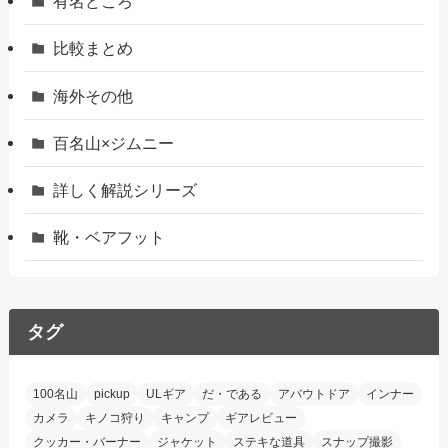
有名どころ
比較まとめ
海外その他
百名山×ジムニー
詳しく解説シリーズ
靴・ベアフット
タグ
100名山
pickup
ULギア
だ・である
アバウトドア
インナー
カメラ
キノコ狩り
キャンプ
ギアレビュー
クッカー・バーナー
ジャケット
ステキな道具
スナップ撮影