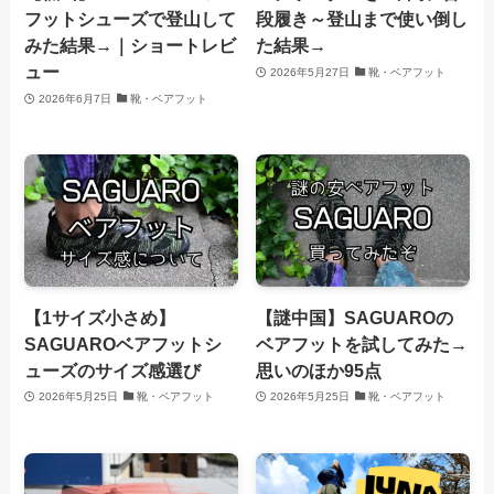
フットシューズで登山して
段履き～登山まで使い倒し
みた結果→｜ショートレビ
た結果→
ュー
2026年5月27日
靴・ベアフット
2026年6月7日
靴・ベアフット
【1サイズ小さめ】
【謎中国】SAGUAROの
SAGUAROベアフットシ
ベアフットを試してみた→
ューズのサイズ感選び
思いのほか95点
2026年5月25日
靴・ベアフット
2026年5月25日
靴・ベアフット