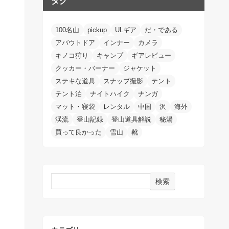
タグ
100名山
pickup
ULギア
だ・である
アバウトドア
インナー
カメラ
キノコ狩り
キャンプ
ギアレビュー
クッカー・バーナー
ジャケット
ステキな道具
スナップ撮影
テント
テント泊
ナイトハイク
ナンガ
マット・寝袋
レンタル
中国
沢
海外
渓流
登山記録
登山道具解説
秘湯
買って良かった
雪山
靴
検索