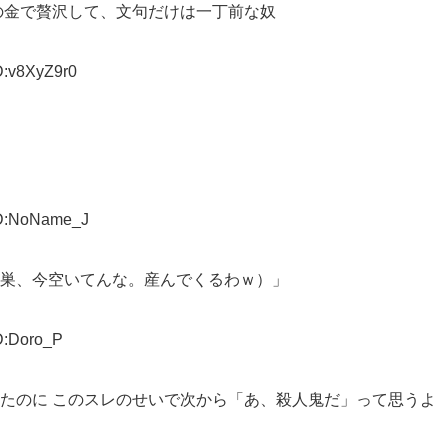
の金で贅沢して、文句だけは一丁前な奴
D:v8XyZ9r0
ID:NoName_J
この巣、今空いてんな。産んでくるわｗ）」
D:Doro_P
たのに このスレのせいで次から「あ、殺人鬼だ」って思うよ