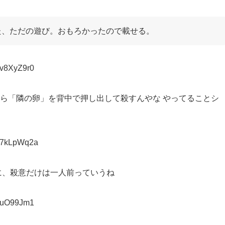
た、ただの遊び。おもろかったので載せる。
:v8XyZ9r0
ら「隣の卵」を背中で押し出して殺すんやな やってることシ
D:7kLpWq2a
に、殺意だけは一人前っていうね
D:uO99Jm1