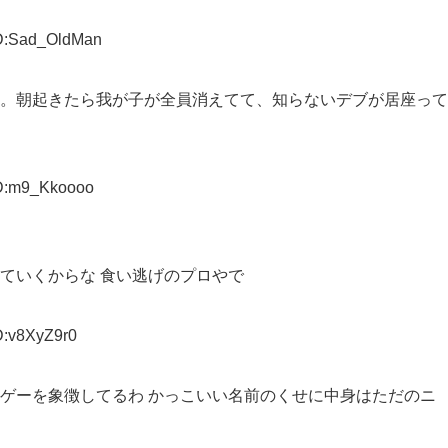
ID:Sad_OldMan
。朝起きたら我が子が全員消えてて、知らないデブが居座って
ID:m9_Kkoooo
ていくからな 食い逃げのプロやで
D:v8XyZ9r0
ゲーを象徴してるわ かっこいい名前のくせに中身はただのニ