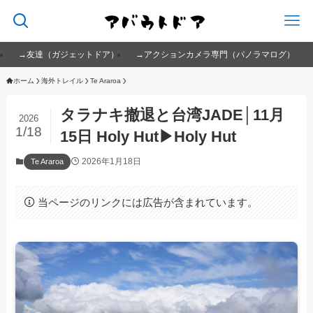
→友達（ガジェットドア）
→アクションカメラ専門（パノラマログ）
ホーム
海外トレイル
Te Araroa
タラナキ撤退と台湾JADE│11月
2026
1/18
15日 Holy Hut▶Holy Hut
2026年1月18日
Te Araroa
当ページのリンクには広告が含まれています。