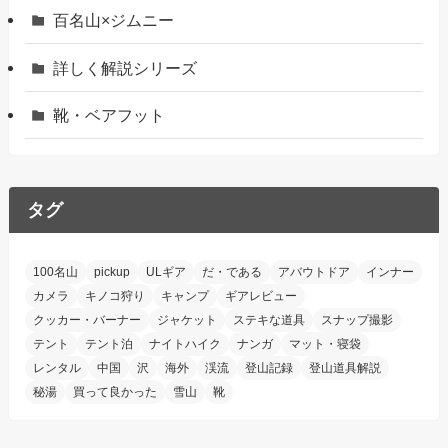
百名山×ジムニー
詳しく解説シリーズ
靴・ベアフット
タグ
100名山
pickup
ULギア
だ・である
アバウトドア
インナー
カメラ
キノコ狩り
キャンプ
ギアレビュー
クッカー・バーナー
ジャケット
ステキな道具
スナップ撮影
テント
テント泊
ナイトハイク
ナンガ
マット・寝袋
レンタル
中国
沢
海外
渓流
登山記録
登山道具解説
秘湯
買って良かった
雪山
靴