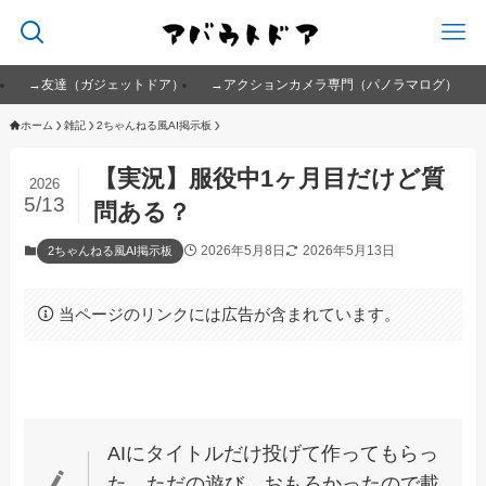
→友達（ガジェットドア）
→アクションカメラ専門（パノラマログ）
ホーム
雑記
2ちゃんねる風AI掲示板
【実況】服役中1ヶ月目だけど質
2026
5/13
問ある？
2026年5月8日
2026年5月13日
2ちゃんねる風AI掲示板
当ページのリンクには広告が含まれています。
AIにタイトルだけ投げて作ってもらっ
た、ただの遊び。おもろかったので載