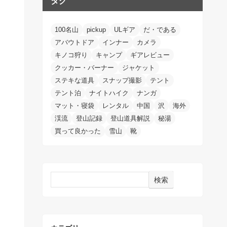
タグ
100名山
pickup
ULギア
だ・である
アバウトドア
インナー
カメラ
キノコ狩り
キャンプ
ギアレビュー
クッカー・バーナー
ジャケット
ステキな道具
スナップ撮影
テント
テント泊
ナイトハイク
ナンガ
マット・寝袋
レンタル
中国
沢
海外
渓流
登山記録
登山道具解説
秘湯
買って良かった
雪山
靴
検索