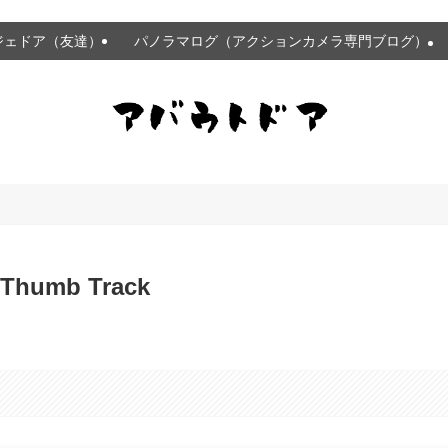
ジェドア（友達）
パノラマログ（アクションカメラ専門ブログ）
humb Track