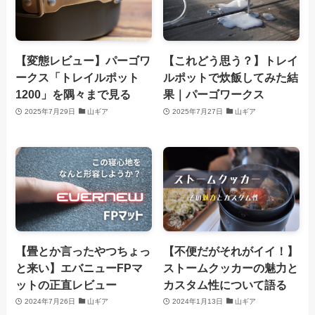
【変態レビュー】パーゴワ
【これどう思う？】トレイ
ークス「トレイルポット
ルポットで炊飯してみた結
1200」を隅々まで見る
果｜パーゴワークス
2025年7月29日
山ギア
2025年7月27日
山ギア
【畳とか言ったやつちょっ
【不便だがそれがイイ！】
と来い】エバニューFPマ
ストームクッカーの魅力と
ットの正直レビュー
カスタム性について語る
2024年7月26日
山ギア
2024年1月13日
山ギア