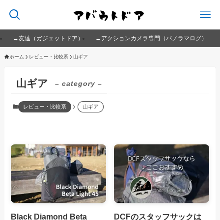
→友達（ガジェットドア）
→アクションカメラ専門（パノラマログ）
ホーム
レビュー・比較系
山ギア
山ギア
– category –
レビュー・比較系
山ギア
Black Diamond Beta
DCFのスタッフサックは